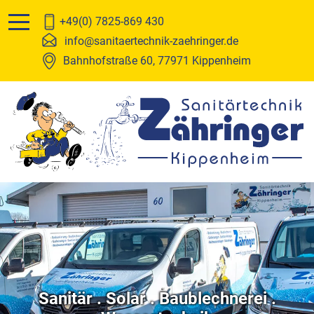
Leistungen
Über uns
+49(0) 7825-869 430
info@sanitaertechnik-zaehringer.de
Sanitär
Team
Bahnhofstraße 60, 77971 Kippenheim
Solar
Stellenanzeigen
Baublechnerei
Wasseraufbereitung
Heizung
Sanitär . Solar . Baublechnerei .